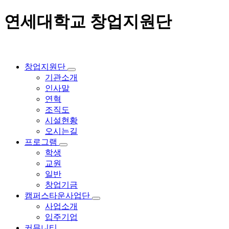
연세대학교 창업지원단
창업지원단
기관소개
인사말
연혁
조직도
시설현황
오시는길
프로그램
학생
교원
일반
창업기금
캠퍼스타운사업단
사업소개
입주기업
커뮤니티