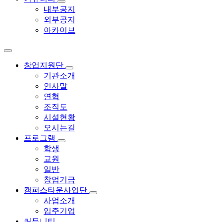
내부공지
외부공지
아카이브
창업지원단
기관소개
인사말
연혁
조직도
시설현황
오시는길
프로그램
학생
교원
일반
창업기금
캠퍼스타운사업단
사업소개
입주기업
커뮤니티