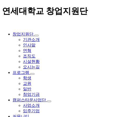
연세대학교 창업지원단
창업지원단
기관소개
인사말
연혁
조직도
시설현황
오시는길
프로그램
학생
교원
일반
창업기금
캠퍼스타운사업단
사업소개
입주기업
커뮤니티