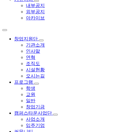
내부공지
외부공지
아카이브
창업지원단
기관소개
인사말
연혁
조직도
시설현황
오시는길
프로그램
학생
교원
일반
창업기금
캠퍼스타운사업단
사업소개
입주기업
커뮤니티