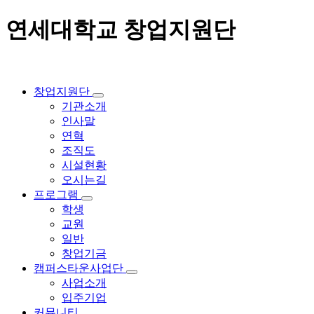
연세대학교 창업지원단
창업지원단
기관소개
인사말
연혁
조직도
시설현황
오시는길
프로그램
학생
교원
일반
창업기금
캠퍼스타운사업단
사업소개
입주기업
커뮤니티