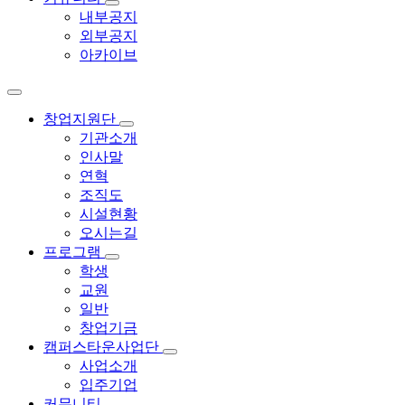
내부공지
외부공지
아카이브
창업지원단
기관소개
인사말
연혁
조직도
시설현황
오시는길
프로그램
학생
교원
일반
창업기금
캠퍼스타운사업단
사업소개
입주기업
커뮤니티